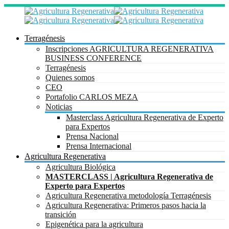
Terragénesis
Inscripciones AGRICULTURA REGENERATIVA
BUSINESS CONFERENCE
Terragénesis
Quienes somos
CEO
Portafolio CARLOS MEZA
Noticias
Masterclass Agricultura Regenerativa de Experto
para Expertos
Prensa Nacional
Prensa Internacional
Agricultura Regenerativa
Agricultura Biológica
MASTERCLASS | Agricultura Regenerativa de
Experto para Expertos
Agricultura Regenerativa metodología Terragénesis
Agricultura Regenerativa: Primeros pasos hacia la
transición
Epigenética para la agricultura