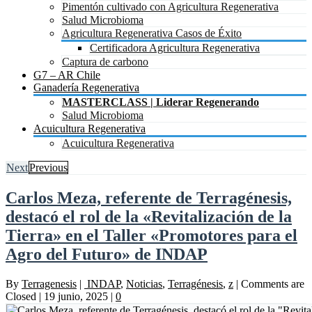
Pimentón cultivado con Agricultura Regenerativa
Salud Microbioma
Agricultura Regenerativa Casos de Éxito
Certificadora Agricultura Regenerativa
Captura de carbono
G7 – AR Chile
Ganadería Regenerativa
MASTERCLASS | Liderar Regenerando
Salud Microbioma
Acuicultura Regenerativa
Acuicultura Regenerativa
Next
Previous
Carlos Meza, referente de Terragénesis,
destacó el rol de la «Revitalización de la
Tierra» en el Taller «Promotores para el
Agro del Futuro» de INDAP
By
Terragenesis
|
INDAP
,
Noticias
,
Terragénesis
,
z
|
Comments are
Closed
|
19 junio, 2025
|
0