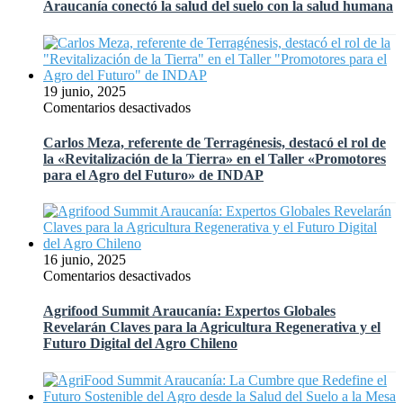
en
Araucanía conectó la salud del suelo con la salud humana
temas
UFRO:
de
AgriFood
Agrifood
Summit
Summit
Araucanía
Araucanía
conectó
19 junio, 2025
la
en
Comentarios desactivados
salud
Carlos
del
Meza,
Carlos Meza, referente de Terragénesis, destacó el rol de
suelo
referente
la «Revitalización de la Tierra» en el Taller «Promotores
con
de
para el Agro del Futuro» de INDAP
la
Terragénesis,
salud
destacó
humana
el
rol
de
16 junio, 2025
la
en
Comentarios desactivados
«Revitalización
Agrifood
de
Summit
Agrifood Summit Araucanía: Expertos Globales
la
Araucanía:
Revelarán Claves para la Agricultura Regenerativa y el
Tierra»
Expertos
Futuro Digital del Agro Chileno
en
Globales
el
Revelarán
Taller
Claves
«Promotores