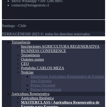
Humana
Móvil Whastapp +569 3286 8895
contacto@terragenesis.cl
Santiago · Chile
TERRAGÉNESIS 2023 ©, todos los derechos reservados
Terragénesis
Inscripciones AGRICULTURA REGENERATIVA
BUSINESS CONFERENCE
Terragénesis
Quienes somos
CEO
Portafolio CARLOS MEZA
Noticias
Masterclass Agricultura Regenerativa de Experto
para Expertos
Prensa Nacional
Prensa Internacional
Agricultura Regenerativa
Agricultura Biológica
MASTERCLASS | Agricultura Regenerativa de
Experto para Expertos