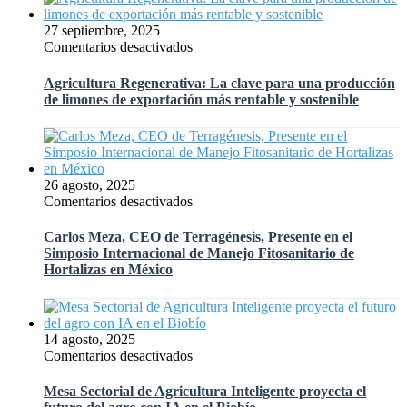
y
al
27 septiembre, 2025
mismo
en
Comentarios desactivados
tiempo
Agricultura
mejorar
Regenerativa:
Agricultura Regenerativa: La clave para una producción
la
La
de limones de exportación más rentable y sostenible
rentabilidad?
clave
para
una
producción
de
26 agosto, 2025
limones
en
Comentarios desactivados
de
Carlos
exportación
Meza,
Carlos Meza, CEO de Terragénesis, Presente en el
más
CEO
Simposio Internacional de Manejo Fitosanitario de
rentable
de
Hortalizas en México
y
Terragénesis,
sostenible
Presente
en
el
14 agosto, 2025
Simposio
en
Comentarios desactivados
Internacional
Mesa
de
Sectorial
Mesa Sectorial de Agricultura Inteligente proyecta el
Manejo
de