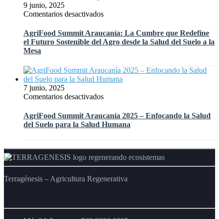
para
9 junio, 2025
para
la
en
Comentarios desactivados
el
Agricultura
AgriFood
Agro
Regenerativa
Summit
del
AgriFood Summit Araucanía: La Cumbre que Redefine
y
Araucanía:
Futuro»
el Futuro Sostenible del Agro desde la Salud del Suelo a la
el
La
de
Mesa
Futuro
Cumbre
INDAP
Digital
que
del
Redefine
Agro
el
7 junio, 2025
Chileno
Futuro
en
Comentarios desactivados
Sostenible
AgriFood
del
Summit
AgriFood Summit Araucanía 2025 – Enfocando la Salud
Agro
Araucanía
del Suelo para la Salud Humana
desde
2025
la
–
Salud
Enfocando
del
la
Suelo
Salud
a
del
Terragénesis – Agricultura Regenerativa
la
Suelo
Mesa
para
la
Salud