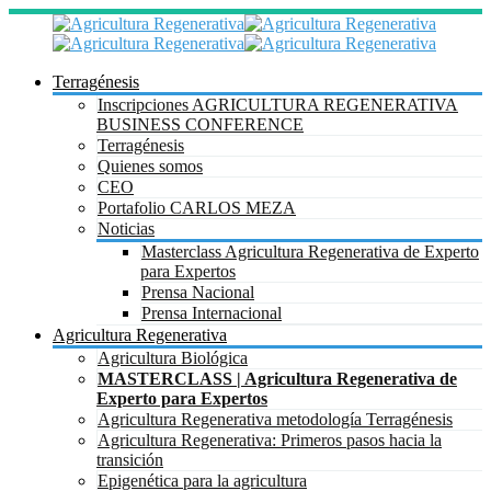
Terragénesis
Inscripciones AGRICULTURA REGENERATIVA
BUSINESS CONFERENCE
Terragénesis
Quienes somos
CEO
Portafolio CARLOS MEZA
Noticias
Masterclass Agricultura Regenerativa de Experto
para Expertos
Prensa Nacional
Prensa Internacional
Agricultura Regenerativa
Agricultura Biológica
MASTERCLASS | Agricultura Regenerativa de
Experto para Expertos
Agricultura Regenerativa metodología Terragénesis
Agricultura Regenerativa: Primeros pasos hacia la
transición
Epigenética para la agricultura