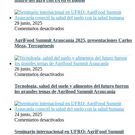
futuro del agro con IA en el Biobío
Fitosanitario
Agricultura
de
Inteligente
Hortalizas
proyecta
en
el
29 junio, 2025
México
futuro
en
Comentarios desactivados
del
AgriFood
agro
Summit
AgriFood Summit Araucanía 2025, presentaciones Carlos
con
Araucanía
Meza, Terragénesis
IA
2025,
en
presentaciones
el
Carlos
Biobío
Meza,
26 junio, 2025
Terragénesis
en
Comentarios desactivados
Tecnología,
salud
Tecnología, salud del suelo y alimentos del futuro fueron
del
los grandes temas de Agrifood Summit Araucanía
suelo
y
alimentos
del
24 junio, 2025
futuro
en
Comentarios desactivados
fueron
Seminario
los
internacional
Seminario internacional en UFRO: AgriFood Summit
grandes