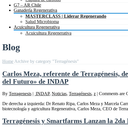
G7 – AR Chile
Ganadería Regenerativa
MASTERCLASS | Liderar Regenerando
Salud Microbioma
Acuicultura Regenerativa
Acuicultura Regenerativa
Blog
Home
Archive by category "Terragénesis"
Carlos Meza, referente de Terragénesis, de
del Futuro» de INDAP
By
Terragenesis
|
INDAP
,
Noticias
,
Terragénesis
,
z
|
Comments are 
De derecha a izquierda: Dr Renato Ripa, Carlos Meza y Marcela Carril
biotecnología y agricultura Regenerativa, Carlos Meza, CEO de Terragé
Terragénesis y Smartfarms Lanzan la 2da