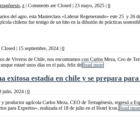
rragénesis
,
z
|
Comments are Closed
|
23 mayo, 2025
|
0
rios del agro, esta Masterclass «Liderar Regenerando» este 25 y 26 de
ícola chileno fue testigo de un hito en la difusión de prácticas sostenibl
 Closed
|
15 septiembre, 2024
|
0
ños de Viveros de Chile, nos encontramos con Carlos Meza, Ceo de Ter
ue estaré unos días en el país, feliz de
Read more
 exitosa estadía en chile y se prepara para
8 julio, 2024
|
0
r y productor agrícola Carlos Meza, CEO de Terragénesis, regresó a Esp
s para Expertos», realizada el 18 de julio en el Hotel Icon.
Read mor