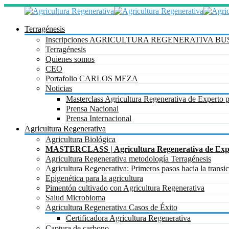
Terragénesis
Inscripciones AGRICULTURA REGENERATIVA 
Terragénesis
Quienes somos
CEO
Portafolio CARLOS MEZA
Noticias
Masterclass Agricultura Regenerativa de Experto 
Prensa Nacional
Prensa Internacional
Agricultura Regenerativa
Agricultura Biológica
MASTERCLASS | Agricultura Regenerativa de Expe
Agricultura Regenerativa metodología Terragénesis
Agricultura Regenerativa: Primeros pasos hacia la transi
Epigenética para la agricultura
Pimentón cultivado con Agricultura Regenerativa
Salud Microbioma
Agricultura Regenerativa Casos de Éxito
Certificadora Agricultura Regenerativa
Captura de carbono