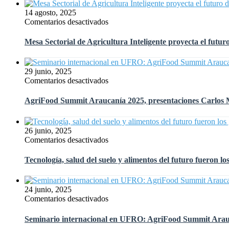
exportación
Terragénesis,
14 agosto, 2025
más
Presente
en
Comentarios desactivados
rentable
en
Mesa
y
el
Sectorial
sostenible
Mesa Sectorial de Agricultura Inteligente proyecta el futuro
Simposio
de
Internacional
Agricultura
de
Inteligente
29 junio, 2025
Manejo
proyecta
en
Comentarios desactivados
Fitosanitario
el
AgriFood
de
futuro
Summit
Hortalizas
AgriFood Summit Araucanía 2025, presentaciones Carlos 
del
Araucanía
en
agro
2025,
México
con
presentaciones
26 junio, 2025
IA
Carlos
en
Comentarios desactivados
en
Meza,
Tecnología,
el
Terragénesis
salud
Biobío
Tecnología, salud del suelo y alimentos del futuro fueron
del
suelo
y
24 junio, 2025
alimentos
en
Comentarios desactivados
del
Seminario
futuro
internacional
Seminario internacional en UFRO: AgriFood Summit Arauca
fueron
en