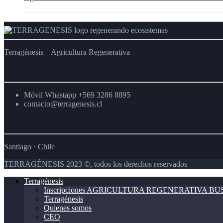
Futuro
del
Araucanía
del
Sostenible
Futuro»
2025
Agro
del
de
–
Chileno
Agro
INDAP
Enfocando
desde
la
la
Salud
Terragénesis – Agricultura Regenerativa
Salud
del
del
Suelo
Suelo
para
a
la
la
Salud
Móvil Whastapp +569 3286 8895
Mesa
Humana
contacto@terragenesis.cl
Santiago · Chile
TERRAGÉNESIS 2023 ©, todos los derechos reservados
Terragénesis
Inscripciones AGRICULTURA REGENERATIVA B
Terragénesis
Quienes somos
CEO