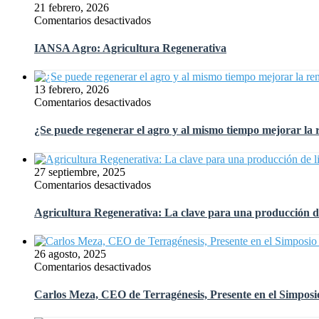
21 febrero, 2026
en
Comentarios desactivados
IANSA
Agro:
IANSA Agro: Agricultura Regenerativa
Agricultura
Regenerativa
13 febrero, 2026
en
Comentarios desactivados
¿Se
puede
¿Se puede regenerar el agro y al mismo tiempo mejorar la 
regenerar
el
agro
27 septiembre, 2025
y
en
Comentarios desactivados
al
Agricultura
mismo
Regenerativa:
Agricultura Regenerativa: La clave para una producción de
tiempo
La
mejorar
clave
la
para
26 agosto, 2025
rentabilidad?
una
en
Comentarios desactivados
producción
Carlos
de
Meza,
Carlos Meza, CEO de Terragénesis, Presente en el Simposio
limones
CEO
de
de