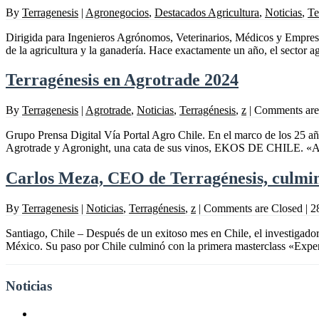
By
Terragenesis
|
Agronegocios
,
Destacados Agricultura
,
Noticias
,
Te
Dirigida para Ingenieros Agrónomos, Veterinarios, Médicos y Empresa
de la agricultura y la ganadería. Hace exactamente un año, el sector agr
Terragénesis en Agrotrade 2024
By
Terragenesis
|
Agrotrade
,
Noticias
,
Terragénesis
,
z
|
Comments are
Grupo Prensa Digital Vía Portal Agro Chile. En el marco de los 25 a
Agrotrade y Agronight, una cata de sus vinos, EKOS DE CHILE. «Aunq
Carlos Meza, CEO de Terragénesis, culmina
By
Terragenesis
|
Noticias
,
Terragénesis
,
z
|
Comments are Closed
|
2
Santiago, Chile – Después de un exitoso mes en Chile, el investigado
México. Su paso por Chile culminó con la primera masterclass «Experto
Noticias