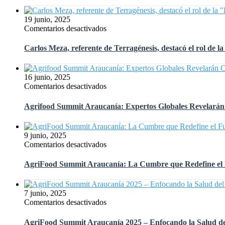
los
UFRO:
grandes
AgriFood
19 junio, 2025
temas
Summit
en
Comentarios desactivados
de
Araucanía
Carlos
Agrifood
conectó
Meza,
Summit
Carlos Meza, referente de Terragénesis, destacó el rol de 
la
referente
Araucanía
salud
de
del
Terragénesis,
16 junio, 2025
suelo
destacó
en
Comentarios desactivados
con
el
Agrifood
la
rol
Summit
salud
Agrifood Summit Araucanía: Expertos Globales Revelarán C
de
Araucanía:
humana
la
Expertos
«Revitalización
Globales
9 junio, 2025
de
Revelarán
en
Comentarios desactivados
la
Claves
AgriFood
Tierra»
para
Summit
en
AgriFood Summit Araucanía: La Cumbre que Redefine el Fu
la
Araucanía:
el
Agricultura
La
Taller
Regenerativa
Cumbre
«Promotores
7 junio, 2025
y
que
para
en
Comentarios desactivados
el
Redefine
el
AgriFood
Futuro
el
Agro
Summit
Digital
AgriFood Summit Araucanía 2025 – Enfocando la Salud de