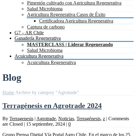
Pimentón cultivado con Agricultura Regenerativa
Salud Microbioma
Agricultura Regenerativa Casos de Éxito
Certificadora Agricultura Regenerativa
Captura de carbono
G7 – AR Chile
Ganadería Regenerativa
MASTERCLASS | Liderar Regenerando
Salud Microbioma
Acuicultura Regenerativa
Acuicultura Regenerativa
Blog
Home
Archive by category "Agrotrade"
Terragénesis en Agrotrade 2024
By
Terragenesis
|
Agrotrade
,
Noticias
,
Terragénesis
,
z
|
Comments
are Closed
|
15 septiembre, 2024
|
0
Grupo Prensa Digital Vía Portal Agro Chile. En el marco de los 25