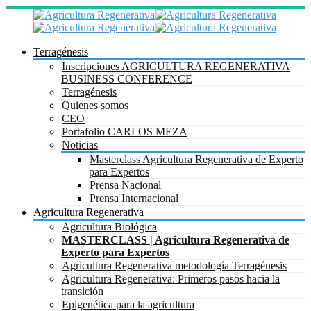
Terragénesis
Inscripciones AGRICULTURA REGENERATIVA
BUSINESS CONFERENCE
Terragénesis
Quienes somos
CEO
Portafolio CARLOS MEZA
Noticias
Masterclass Agricultura Regenerativa de Experto
para Expertos
Prensa Nacional
Prensa Internacional
Agricultura Regenerativa
Agricultura Biológica
MASTERCLASS | Agricultura Regenerativa de
Experto para Expertos
Agricultura Regenerativa metodología Terragénesis
Agricultura Regenerativa: Primeros pasos hacia la
transición
Epigenética para la agricultura