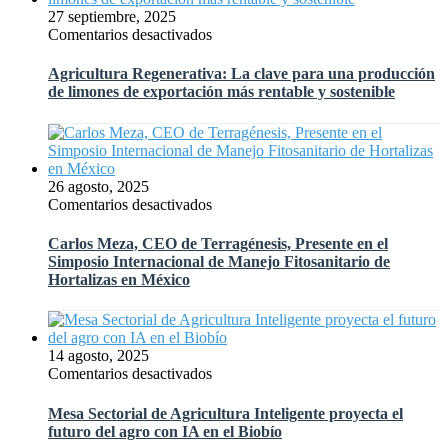
al
27 septiembre, 2025
mismo
en
Comentarios desactivados
tiempo
Agricultura
mejorar
Regenerativa:
Agricultura Regenerativa: La clave para una producción
la
La
de limones de exportación más rentable y sostenible
rentabilidad?
clave
para
una
producción
de
26 agosto, 2025
limones
en
Comentarios desactivados
de
Carlos
exportación
Meza,
Carlos Meza, CEO de Terragénesis, Presente en el
más
CEO
Simposio Internacional de Manejo Fitosanitario de
rentable
de
Hortalizas en México
y
Terragénesis,
sostenible
Presente
en
el
14 agosto, 2025
Simposio
en
Comentarios desactivados
Internacional
Mesa
de
Sectorial
Mesa Sectorial de Agricultura Inteligente proyecta el
Manejo
de
futuro del agro con IA en el Biobío
Fitosanitario
Agricultura