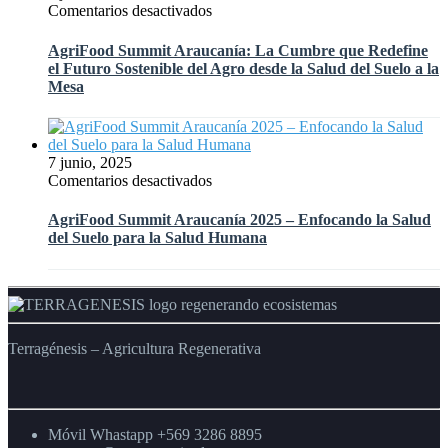
la
en
Comentarios desactivados
el
Agricultura
AgriFood
Agro
Regenerativa
Summit
del
AgriFood Summit Araucanía: La Cumbre que Redefine
y
Araucanía:
Futuro»
el Futuro Sostenible del Agro desde la Salud del Suelo a la
el
La
de
Mesa
Futuro
Cumbre
INDAP
Digital
que
del
Redefine
Agro
el
7 junio, 2025
Chileno
Futuro
en
Comentarios desactivados
Sostenible
AgriFood
del
Summit
AgriFood Summit Araucanía 2025 – Enfocando la Salud
Agro
Araucanía
del Suelo para la Salud Humana
desde
2025
la
–
Salud
Enfocando
del
la
Suelo
Salud
a
del
Terragénesis – Agricultura Regenerativa
la
Suelo
Mesa
para
la
Salud
Humana
Móvil Whastapp +569 3286 8895