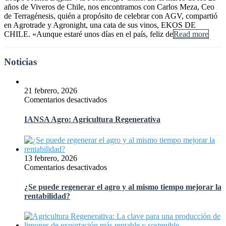
años de Viveros de Chile, nos encontramos con Carlos Meza, Ceo
de Terragénesis, quién a propósito de celebrar con AGV, compartió
en Agrotrade y Agronight, una cata de sus vinos, EKOS DE
CHILE. «Aunque estaré unos días en el país, feliz de
Read more
Noticias
21 febrero, 2026
en
Comentarios desactivados
IANSA
Agro:
IANSA Agro: Agricultura Regenerativa
Agricultura
Regenerativa
13 febrero, 2026
en
Comentarios desactivados
¿Se
puede
¿Se puede regenerar el agro y al mismo tiempo mejorar la
regenerar
rentabilidad?
el
agro
y