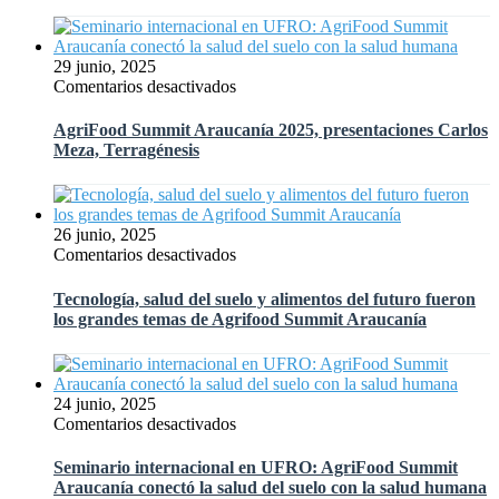
de
Inteligente
Hortalizas
proyecta
en
el
29 junio, 2025
México
futuro
en
Comentarios desactivados
del
AgriFood
agro
Summit
AgriFood Summit Araucanía 2025, presentaciones Carlos
con
Araucanía
Meza, Terragénesis
IA
2025,
en
presentaciones
el
Carlos
Biobío
Meza,
26 junio, 2025
Terragénesis
en
Comentarios desactivados
Tecnología,
salud
Tecnología, salud del suelo y alimentos del futuro fueron
del
los grandes temas de Agrifood Summit Araucanía
suelo
y
alimentos
del
24 junio, 2025
futuro
en
Comentarios desactivados
fueron
Seminario
los
internacional
Seminario internacional en UFRO: AgriFood Summit
grandes
en
Araucanía conectó la salud del suelo con la salud humana
temas