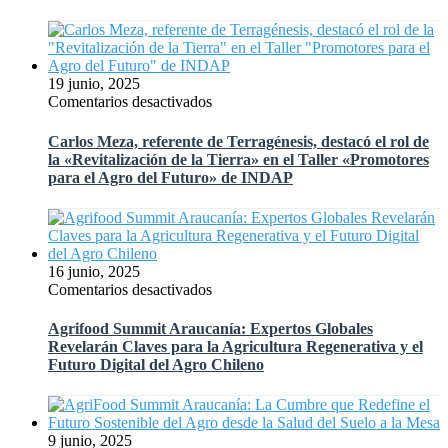
UFRO:
de
AgriFood
Agrifood
Summit
Summit
Araucanía
Araucanía
conectó
19 junio, 2025
la
en
Comentarios desactivados
salud
Carlos
del
Meza,
Carlos Meza, referente de Terragénesis, destacó el rol de
suelo
referente
la «Revitalización de la Tierra» en el Taller «Promotores
con
de
para el Agro del Futuro» de INDAP
la
Terragénesis,
salud
destacó
humana
el
rol
de
16 junio, 2025
la
en
Comentarios desactivados
«Revitalización
Agrifood
de
Summit
Agrifood Summit Araucanía: Expertos Globales
la
Araucanía:
Revelarán Claves para la Agricultura Regenerativa y el
Tierra»
Expertos
Futuro Digital del Agro Chileno
en
Globales
el
Revelarán
Taller
Claves
«Promotores
para
9 junio, 2025
para