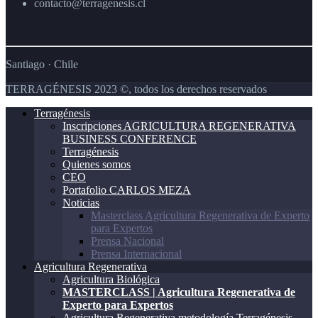
contacto@terragenesis.cl
Santiago · Chile
TERRAGÉNESIS 2023 ©, todos los derechos reservados
Terragénesis
Inscripciones AGRICULTURA REGENERATIVA
BUSINESS CONFERENCE
Terragénesis
Quienes somos
CEO
Portafolio CARLOS MEZA
Noticias
Masterclass Agricultura Regenerativa de Experto
para Expertos
Prensa Nacional
Prensa Internacional
Agricultura Regenerativa
Agricultura Biológica
MASTERCLASS | Agricultura Regenerativa de
Experto para Expertos
Agricultura Regenerativa metodología Terragénesis