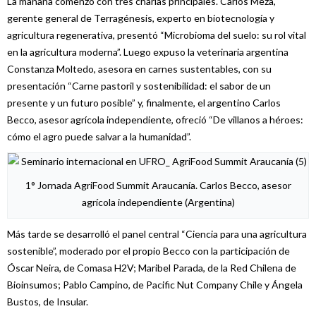
La mañana comenzó con tres charlas principales. Carlos Meza,
gerente general de Terragénesis, experto en biotecnología y
agricultura regenerativa, presentó “Microbioma del suelo: su rol vital
en la agricultura moderna”. Luego expuso la veterinaria argentina
Constanza Moltedo, asesora en carnes sustentables, con su
presentación “Carne pastoril y sostenibilidad: el sabor de un
presente y un futuro posible” y, finalmente, el argentino Carlos
Becco, asesor agrícola independiente, ofreció “De villanos a héroes:
cómo el agro puede salvar a la humanidad”.
1° Jornada AgriFood Summit Araucanía. Carlos Becco, asesor
agrícola independiente (Argentina)
Más tarde se desarrolló el panel central “Ciencia para una agricultura
sostenible”, moderado por el propio Becco con la participación de
Óscar Neira, de Comasa H2V; Maribel Parada, de la Red Chilena de
Bioinsumos; Pablo Campino, de Pacific Nut Company Chile y Ángela
Bustos, de Insular.