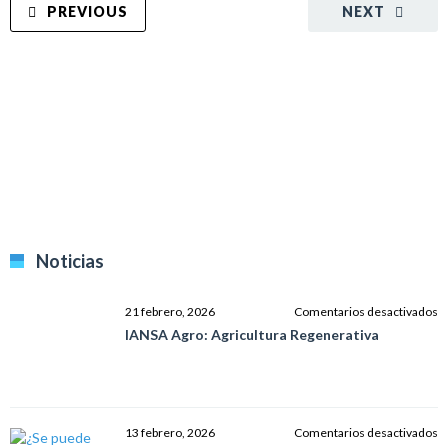
PREVIOUS
NEXT
Noticias
e
21 febrero, 2026
Comentarios desactivados
I
IANSA Agro: Agricultura Regenerativa
A
Ag
R
e
13 febrero, 2026
Comentarios desactivados