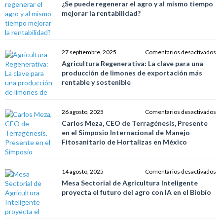
¿
¿Se puede regenerar el agro y al mismo tiempo
p
mejorar la rentabilidad?
r
el
a
y
e
27 septiembre, 2025
Comentarios desactivados
al
Ag
Agricultura Regenerativa: La clave para una
m
R
producción de limones de exportación más
t
L
rentable y sostenible
m
c
la
p
re
u
e
26 agosto, 2025
Comentarios desactivados
p
C
Carlos Meza, CEO de Terragénesis, Presente
d
M
en el Simposio Internacional de Manejo
l
C
Fitosanitario de Hortalizas en México
d
d
e
T
m
P
e
14 agosto, 2025
Comentarios desactivados
r
e
M
Mesa Sectorial de Agricultura Inteligente
y
el
Se
proyecta el futuro del agro con IA en el Biobío
s
S
d
In
Ag
d
In