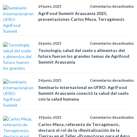
M
p
e
29 junio, 2025
Comentarios desactivados
Fi
el
A
AgriFood Summit Araucanía 2025,
d
f
S
presentaciones Carlos Meza, Terragénesis
Ho
d
A
e
a
2
M
c
p
IA
C
e
26 junio, 2025
Comentarios desactivados
e
M
T
Tecnología, salud del suelo y alimentos del
el
T
s
futuro fueron los grandes temas de Agrifood
B
d
Summit Araucanía
s
y
a
e
24 junio, 2025
Comentarios desactivados
d
S
Seminario internacional en UFRO: AgriFood
f
in
Summit Araucanía conectó la salud del suelo
f
e
con la salud humana
lo
U
g
A
t
S
e
19 junio, 2025
Comentarios desactivados
d
A
C
Carlos Meza, referente de Terragénesis,
A
c
M
destacó el rol de la «Revitalización de la
S
la
r
Tierra» en el Taller «Promotores para el Agro
A