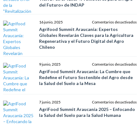
s
d
del Futuro» de INDAP
d
T
s
d
c
el
e
16 junio, 2025
Comentarios desactivados
la
ro
A
Agrifood Summit Araucanía: Expertos
s
d
S
Globales Revelarán Claves para la Agricultura
h
la
A
Regenerativa y el Futuro Digital del Agro
«R
E
Chileno
d
G
la
R
T
C
e
9 junio, 2025
Comentarios desactivados
e
p
A
AgriFood Summit Araucanía: La Cumbre que
el
la
S
Redefine el Futuro Sostenible del Agro desde
Ta
Ag
A
la Salud del Suelo a la Mesa
«
R
L
p
y
C
el
el
q
e
7 junio, 2025
Comentarios desactivados
A
F
R
A
AgriFood Summit Araucanía 2025 – Enfocando
d
Di
el
S
la Salud del Suelo para la Salud Humana
F
d
F
A
d
A
S
2
I
C
d
–
A
E