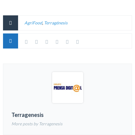
AgriFood
,
Terragénesis
Terragenesis
More posts by Terragenesis