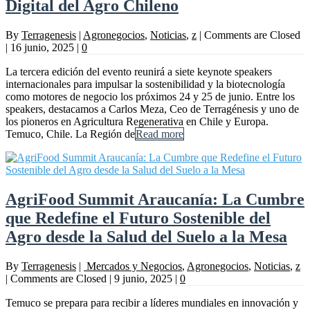
Digital del Agro Chileno
By
Terragenesis
|
Agronegocios
,
Noticias
,
z
|
Comments are Closed
|
16 junio, 2025
|
0
La tercera edición del evento reunirá a siete keynote speakers
internacionales para impulsar la sostenibilidad y la biotecnología
como motores de negocio los próximos 24 y 25 de junio. Entre los
speakers, destacamos a Carlos Meza, Ceo de Terragénesis y uno de
los pioneros en Agricultura Regenerativa en Chile y Europa.
Temuco, Chile. La Región de
Read more
AgriFood Summit Araucanía: La Cumbre
que Redefine el Futuro Sostenible del
Agro desde la Salud del Suelo a la Mesa
By
Terragenesis
|
Mercados y Negocios
,
Agronegocios
,
Noticias
,
z
|
Comments are Closed
|
9 junio, 2025
|
0
Temuco se prepara para recibir a líderes mundiales en innovación y