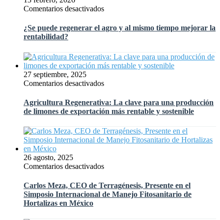
en
Comentarios desactivados
¿Se
puede
¿Se puede regenerar el agro y al mismo tiempo mejorar la
regenerar
rentabilidad?
el
agro
y
al
27 septiembre, 2025
mismo
en
Comentarios desactivados
tiempo
Agricultura
mejorar
Regenerativa:
Agricultura Regenerativa: La clave para una producción
la
La
de limones de exportación más rentable y sostenible
rentabilidad?
clave
para
una
producción
de
26 agosto, 2025
limones
en
Comentarios desactivados
de
Carlos
exportación
Meza,
Carlos Meza, CEO de Terragénesis, Presente en el
más
CEO
Simposio Internacional de Manejo Fitosanitario de
rentable
de
Hortalizas en México
y
Terragénesis,
sostenible
Presente