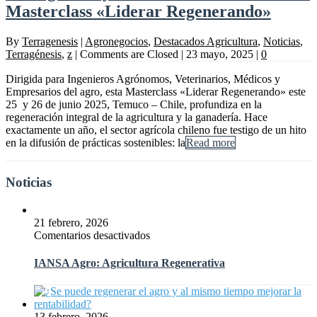
Masterclass «Liderar Regenerando»
By
Terragenesis
|
Agronegocios
,
Destacados Agricultura
,
Noticias
,
Terragénesis
,
z
|
Comments are Closed
|
23 mayo, 2025
|
0
Dirigida para Ingenieros Agrónomos, Veterinarios, Médicos y
Empresarios del agro, esta Masterclass «Liderar Regenerando» este
25 y 26 de junio 2025, Temuco – Chile, profundiza en la
regeneración integral de la agricultura y la ganadería. Hace
exactamente un año, el sector agrícola chileno fue testigo de un hito
en la difusión de prácticas sostenibles: la
Read more
Noticias
21 febrero, 2026
en
Comentarios desactivados
IANSA
Agro:
IANSA Agro: Agricultura Regenerativa
Agricultura
Regenerativa
13 febrero, 2026