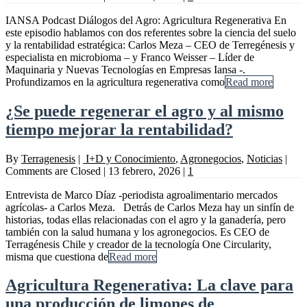
IANSA Podcast Diálogos del Agro: Agricultura Regenerativa En
este episodio hablamos con dos referentes sobre la ciencia del suelo
y la rentabilidad estratégica: Carlos Meza – CEO de Terregénesis y
especialista en microbioma – y Franco Weisser – Líder de
Maquinaria y Nuevas Tecnologías en Empresas Iansa -.
Profundizamos en la agricultura regenerativa como
Read more
¿Se puede regenerar el agro y al mismo
tiempo mejorar la rentabilidad?
By
Terragenesis
|
I+D y Conocimiento
,
Agronegocios
,
Noticias
|
Comments are Closed
|
13 febrero, 2026
|
1
Entrevista de Marco Díaz -periodista agroalimentario mercados
agrícolas- a Carlos Meza. Detrás de Carlos Meza hay un sinfín de
historias, todas ellas relacionadas con el agro y la ganadería, pero
también con la salud humana y los agronegocios. Es CEO de
Terragénesis Chile y creador de la tecnología One Circularity,
misma que cuestiona de
Read more
Agricultura Regenerativa: La clave para
una producción de limones de