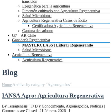
transición
Epigenética para la agricultura
Pimentón cultivado con Agricultura Regenerativa
Salud Microbioma
Agricultura Regenerativa Casos de Éxito
Certificadora Agricultura Regenerativa
Captura de carbono
G7 – AR Chile
Ganadería Regenerativa
MASTERCLASS | Liderar Regenerando
Salud Microbioma
Acuicultura Regenerativa
Acuicultura Regenerativa
Blog
Home
Archive by category "Agronegocios"
IANSA Agro: Agricultura Regenerativa
By
Terragenesis
|
I+D y Conocimiento
,
Agronegocios
,
Noticias
|
Comments are Closed
|
21 febrero, 2026
|
1