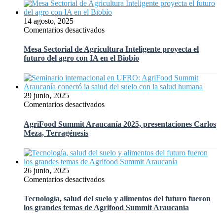
en
el
14 agosto, 2025
Simposio
en
Comentarios desactivados
Internacional
Mesa
de
Sectorial
Mesa Sectorial de Agricultura Inteligente proyecta el
Manejo
de
futuro del agro con IA en el Biobío
Fitosanitario
Agricultura
de
Inteligente
Hortalizas
proyecta
en
el
29 junio, 2025
México
futuro
en
Comentarios desactivados
del
AgriFood
agro
Summit
AgriFood Summit Araucanía 2025, presentaciones Carlos
con
Araucanía
Meza, Terragénesis
IA
2025,
en
presentaciones
el
Carlos
Biobío
Meza,
26 junio, 2025
Terragénesis
en
Comentarios desactivados
Tecnología,
salud
Tecnología, salud del suelo y alimentos del futuro fueron
del
los grandes temas de Agrifood Summit Araucanía
suelo