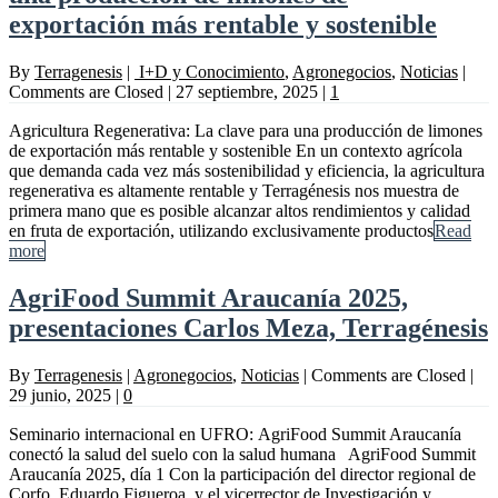
exportación más rentable y sostenible
By
Terragenesis
|
I+D y Conocimiento
,
Agronegocios
,
Noticias
|
Comments are Closed
|
27 septiembre, 2025
|
1
Agricultura Regenerativa: La clave para una producción de limones
de exportación más rentable y sostenible En un contexto agrícola
que demanda cada vez más sostenibilidad y eficiencia, la agricultura
regenerativa es altamente rentable y Terragénesis nos muestra de
primera mano que es posible alcanzar altos rendimientos y calidad
en fruta de exportación, utilizando exclusivamente productos
Read
more
AgriFood Summit Araucanía 2025,
presentaciones Carlos Meza, Terragénesis
By
Terragenesis
|
Agronegocios
,
Noticias
|
Comments are Closed
|
29 junio, 2025
|
0
Seminario internacional en UFRO: AgriFood Summit Araucanía
conectó la salud del suelo con la salud humana AgriFood Summit
Araucanía 2025, día 1 Con la participación del director regional de
Corfo, Eduardo Figueroa, y el vicerrector de Investigación y