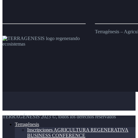
Suelo
Salud
a
del
la
Suelo
Mesa
para
la
Salud
Terragénesis – Agricu
Humana
TERRAGÉNESIS 2023 ©, todos los derechos reservados
Terragénesis
Inscripciones AGRICULTURA REGENERATIVA
BUSINESS CONFERENCE