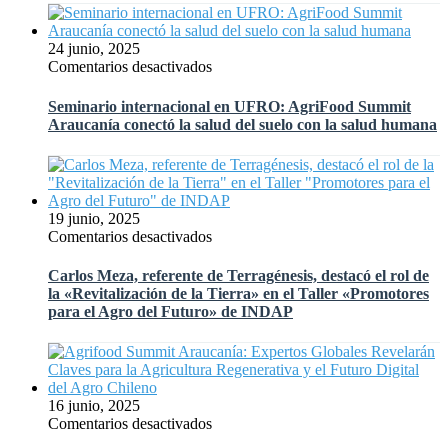
y
alimentos
del
24 junio, 2025
futuro
en
Comentarios desactivados
fueron
Seminario
los
internacional
Seminario internacional en UFRO: AgriFood Summit
grandes
en
Araucanía conectó la salud del suelo con la salud humana
temas
UFRO:
de
AgriFood
Agrifood
Summit
Summit
Araucanía
Araucanía
conectó
19 junio, 2025
la
en
Comentarios desactivados
salud
Carlos
del
Meza,
Carlos Meza, referente de Terragénesis, destacó el rol de
suelo
referente
la «Revitalización de la Tierra» en el Taller «Promotores
con
de
para el Agro del Futuro» de INDAP
la
Terragénesis,
salud
destacó
humana
el
rol
de
16 junio, 2025
la
en
Comentarios desactivados
«Revitalización
Agrifood