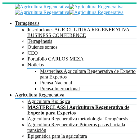
Terragénesis
Inscripciones AGRICULTURA REGENERATIVA
BUSINESS CONFERENCE
Terragénesis
Quienes somos
CEO
Portafolio CARLOS MEZA
Noticias
Masterclass Agricultura Regenerativa de Experto
para Expertos
Prensa Nacional
Prensa Internacional
Agricultura Regenerativa
Agricultura Biológica
MASTERCLASS | Agricultura Regenerativa de
Experto para Expertos
Agricultura Regenerativa metodología Terragénesis
Agricultura Regenerativa: Primeros pasos hacia la
transición
Epigenética para la agricultura