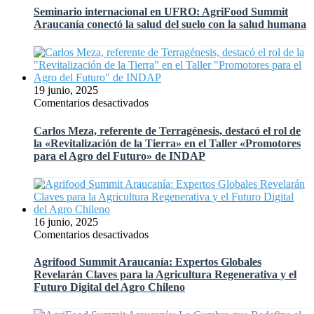
los
internacional
Seminario internacional en UFRO: AgriFood Summit
grandes
en
Araucanía conectó la salud del suelo con la salud humana
temas
UFRO:
de
AgriFood
Agrifood
Summit
Summit
Araucanía
Araucanía
conectó
19 junio, 2025
la
en
Comentarios desactivados
salud
Carlos
del
Meza,
Carlos Meza, referente de Terragénesis, destacó el rol de
suelo
referente
la «Revitalización de la Tierra» en el Taller «Promotores
con
de
para el Agro del Futuro» de INDAP
la
Terragénesis,
salud
destacó
humana
el
rol
de
16 junio, 2025
la
en
Comentarios desactivados
«Revitalización
Agrifood
de
Summit
Agrifood Summit Araucanía: Expertos Globales
la
Araucanía:
Revelarán Claves para la Agricultura Regenerativa y el
Tierra»
Expertos
Futuro Digital del Agro Chileno
en
Globales
el
Revelarán