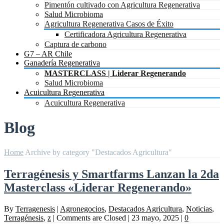
Pimentón cultivado con Agricultura Regenerativa
Salud Microbioma
Agricultura Regenerativa Casos de Éxito
Certificadora Agricultura Regenerativa
Captura de carbono
G7 – AR Chile
Ganadería Regenerativa
MASTERCLASS | Liderar Regenerando
Salud Microbioma
Acuicultura Regenerativa
Acuicultura Regenerativa
Blog
Home
Archive by category "Destacados Agricultura"
Terragénesis y Smartfarms Lanzan la 2da
Masterclass «Liderar Regenerando»
By
Terragenesis
|
Agronegocios
,
Destacados Agricultura
,
Noticias
,
Terragénesis
,
z
|
Comments are Closed
|
23 mayo, 2025
|
0