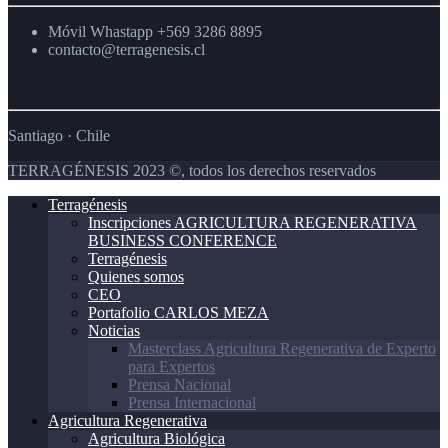
Salud
Humana
Móvil Whastapp +569 3286 8895
contacto@terragenesis.cl
Santiago · Chile
TERRAGÉNESIS 2023 ©, todos los derechos reservados
Terragénesis
Inscripciones AGRICULTURA REGENERATIVA
BUSINESS CONFERENCE
Terragénesis
Quienes somos
CEO
Portafolio CARLOS MEZA
Noticias
Masterclass Agricultura Regenerativa de Experto
para Expertos
Prensa Nacional
Prensa Internacional
Agricultura Regenerativa
Agricultura Biológica