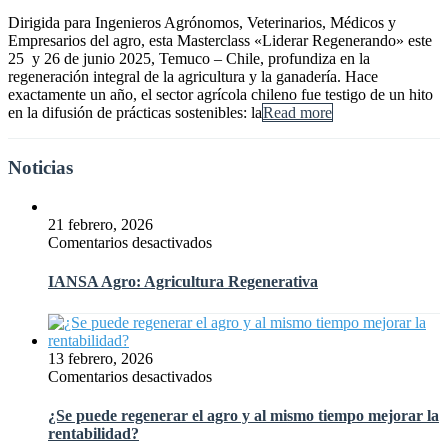
Dirigida para Ingenieros Agrónomos, Veterinarios, Médicos y
Empresarios del agro, esta Masterclass «Liderar Regenerando» este
25 y 26 de junio 2025, Temuco – Chile, profundiza en la
regeneración integral de la agricultura y la ganadería. Hace
exactamente un año, el sector agrícola chileno fue testigo de un hito
en la difusión de prácticas sostenibles: la
Read more
Noticias
21 febrero, 2026
en
Comentarios desactivados
IANSA
Agro:
IANSA Agro: Agricultura Regenerativa
Agricultura
Regenerativa
13 febrero, 2026
en
Comentarios desactivados
¿Se
puede
¿Se puede regenerar el agro y al mismo tiempo mejorar la
regenerar
rentabilidad?
el