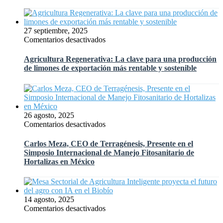
agro
y
al
27 septiembre, 2025
mismo
en
Comentarios desactivados
tiempo
Agricultura
mejorar
Regenerativa:
Agricultura Regenerativa: La clave para una producción
la
La
de limones de exportación más rentable y sostenible
rentabilidad?
clave
para
una
producción
de
26 agosto, 2025
limones
en
Comentarios desactivados
de
Carlos
exportación
Meza,
Carlos Meza, CEO de Terragénesis, Presente en el
más
CEO
Simposio Internacional de Manejo Fitosanitario de
rentable
de
Hortalizas en México
y
Terragénesis,
sostenible
Presente
en
el
14 agosto, 2025
Simposio
en
Comentarios desactivados
Internacional
Mesa
de