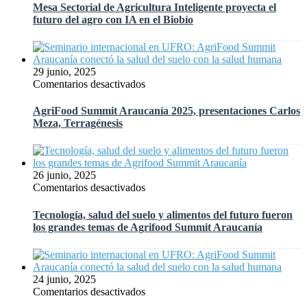
Sectorial
Mesa Sectorial de Agricultura Inteligente proyecta el
Manejo
de
futuro del agro con IA en el Biobío
Fitosanitario
Agricultura
de
Inteligente
Hortalizas
proyecta
en
el
29 junio, 2025
México
futuro
en
Comentarios desactivados
del
AgriFood
agro
Summit
AgriFood Summit Araucanía 2025, presentaciones Carlos
con
Araucanía
Meza, Terragénesis
IA
2025,
en
presentaciones
el
Carlos
Biobío
Meza,
26 junio, 2025
Terragénesis
en
Comentarios desactivados
Tecnología,
salud
Tecnología, salud del suelo y alimentos del futuro fueron
del
los grandes temas de Agrifood Summit Araucanía
suelo
y
alimentos
del
24 junio, 2025
futuro
en
Comentarios desactivados
fueron
Seminario