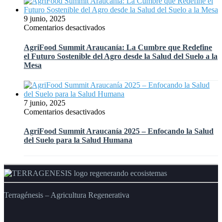
Taller
Claves
«Promotores
para
9 junio, 2025
para
la
en
Comentarios desactivados
el
Agricultura
AgriFood
Agro
Regenerativa
Summit
del
AgriFood Summit Araucanía: La Cumbre que Redefine
y
Araucanía:
Futuro»
el Futuro Sostenible del Agro desde la Salud del Suelo a la
el
La
de
Mesa
Futuro
Cumbre
INDAP
Digital
que
del
Redefine
Agro
el
7 junio, 2025
Chileno
Futuro
en
Comentarios desactivados
Sostenible
AgriFood
del
Summit
AgriFood Summit Araucanía 2025 – Enfocando la Salud
Agro
Araucanía
del Suelo para la Salud Humana
desde
2025
la
–
Salud
Enfocando
del
la
Suelo
Salud
a
del
Terragénesis – Agricultura Regenerativa
la
Suelo
Mesa
para
la