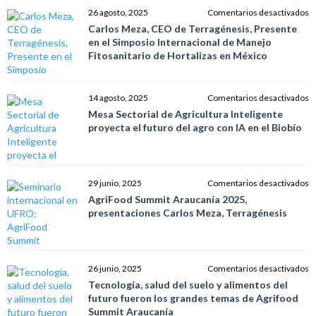
re
u
e
26 agosto, 2025
Comentarios desactivados
p
C
Carlos Meza, CEO de Terragénesis, Presente
d
M
en el Simposio Internacional de Manejo
l
C
Fitosanitario de Hortalizas en México
d
d
e
T
m
P
e
14 agosto, 2025
Comentarios desactivados
r
e
M
Mesa Sectorial de Agricultura Inteligente
y
el
Se
proyecta el futuro del agro con IA en el Biobío
s
S
d
In
Ag
d
In
M
p
e
29 junio, 2025
Comentarios desactivados
Fi
el
A
AgriFood Summit Araucanía 2025,
d
f
S
presentaciones Carlos Meza, Terragénesis
Ho
d
A
e
a
2
M
c
p
IA
C
e
26 junio, 2025
Comentarios desactivados
e
M
T
Tecnología, salud del suelo y alimentos del
el
T
s
futuro fueron los grandes temas de Agrifood
B
d
Summit Araucanía