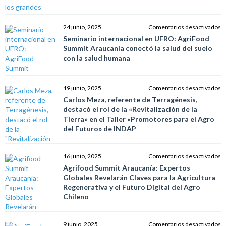
s
y
a
e
24 junio, 2025
Comentarios desactivados
d
S
Seminario internacional en UFRO: AgriFood
f
in
Summit Araucanía conectó la salud del suelo
f
e
con la salud humana
lo
U
g
A
t
S
e
19 junio, 2025
Comentarios desactivados
d
A
C
Carlos Meza, referente de Terragénesis,
A
c
M
destacó el rol de la «Revitalización de la
S
la
r
Tierra» en el Taller «Promotores para el Agro
A
s
d
del Futuro» de INDAP
d
T
s
d
c
el
e
16 junio, 2025
Comentarios desactivados
la
ro
A
Agrifood Summit Araucanía: Expertos
s
d
S
Globales Revelarán Claves para la Agricultura
h
la
A
Regenerativa y el Futuro Digital del Agro
«R
E
Chileno
d
G
la
R
T
C
e
9 junio, 2025
Comentarios desactivados