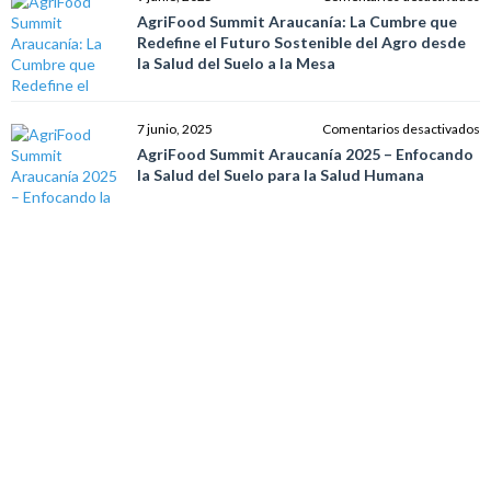
e
p
A
AgriFood Summit Araucanía: La Cumbre que
el
la
S
Redefine el Futuro Sostenible del Agro desde
Ta
Ag
A
la Salud del Suelo a la Mesa
«
R
L
p
y
C
el
el
q
e
7 junio, 2025
Comentarios desactivados
A
F
R
A
AgriFood Summit Araucanía 2025 – Enfocando
d
Di
el
S
la Salud del Suelo para la Salud Humana
F
d
F
A
d
A
S
2
I
C
d
–
A
E
d
la
la
S
S
d
d
S
S
p
a
la
la
S
M
H