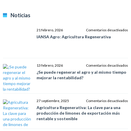
Noticias
e
21 febrero, 2026
Comentarios desactivados
I
IANSA Agro: Agricultura Regenerativa
A
Ag
R
e
13 febrero, 2026
Comentarios desactivados
¿
¿Se puede regenerar el agro y al mismo tiempo
p
mejorar la rentabilidad?
r
el
a
y
e
27 septiembre, 2025
Comentarios desactivados
al
Ag
Agricultura Regenerativa: La clave para una
m
R
producción de limones de exportación más
t
L
rentable y sostenible
m
c
la
p